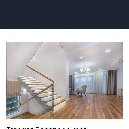
Trapgat
Behangen
met
Glasvezelbehang:
Strak
en
Sterk