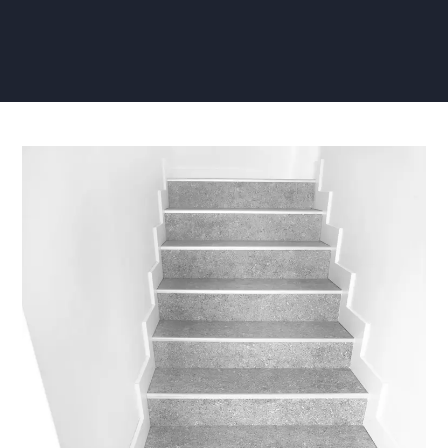
Trapgat
Behangen
met
Glasweefselbehang:
Super
Sterk
en
Mooi